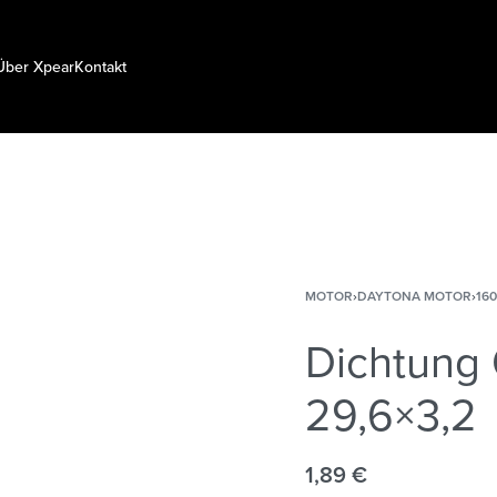
Über Xpear
Kontakt
MOTOR
›
DAYTONA MOTOR
›
16
Dichtung 
29,6×3,2
1,89
€