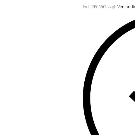
incl. 19% VAT
zzgl.
Versandk