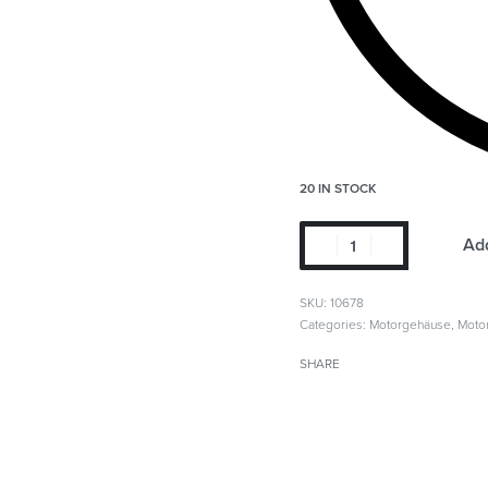
20 IN STOCK
Add
SKU:
10678
Categories:
Motorgehäuse
,
Moto
SHARE