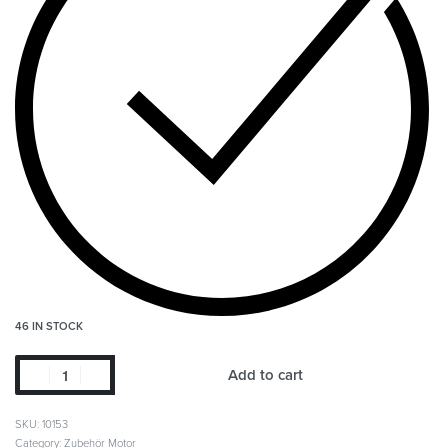
46 IN STOCK
Add to cart
SKU:
10153
Category:
Zubehör Motor