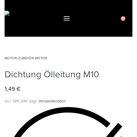
0
MOTOR
›
ZUBEHÖR MOTOR
Dichtung Ölleitung M10
1,49
€
incl. 19% VAT
zzgl.
Versandkosten