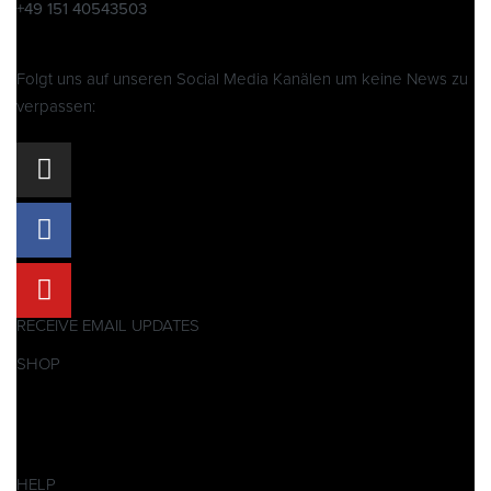
+49 151 40543503
Folgt uns auf unseren Social Media Kanälen um keine News zu
verpassen:
RECEIVE EMAIL UPDATES
SHOP
Pitbikes
Ersatzteile
SALES
HELP