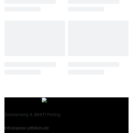
Zeisslerweg 4, 86971 Peiting
info@xpear-pitbikes.de