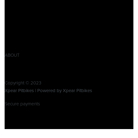
Datenschutzerklärung
Impressum
AGB
Widerrufsbelehrung
Retoure
Produktsicherheitsverordnung GPSR
ABOUT
Über Xpear
Kontakt
Copyright © 2023
Xpear Pitbikes | Powered by Xpear Pitbikes
Secure payments