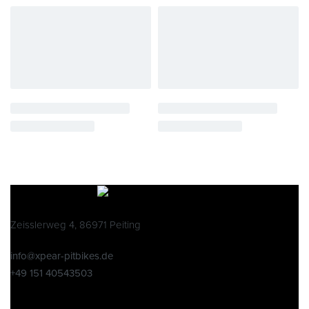
Zeisslerweg 4, 86971 Peiting
info@xpear-pitbikes.de
+49 151 40543503