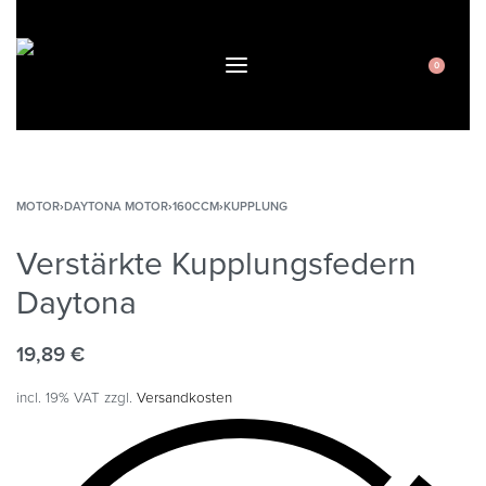
0
MOTOR
›
DAYTONA MOTOR
›
160CCM
›
KUPPLUNG
Verstärkte Kupplungsfedern
Daytona
19,89
€
incl. 19% VAT
zzgl.
Versandkosten