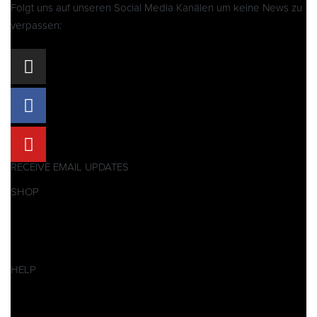
Folgt uns auf unseren Social Media Kanälen um keine News zu
verpassen:
RECEIVE EMAIL UPDATES
SHOP
Pitbikes
Ersatzteile
SALES
HELP
Datenschutzerklärung
Impressum