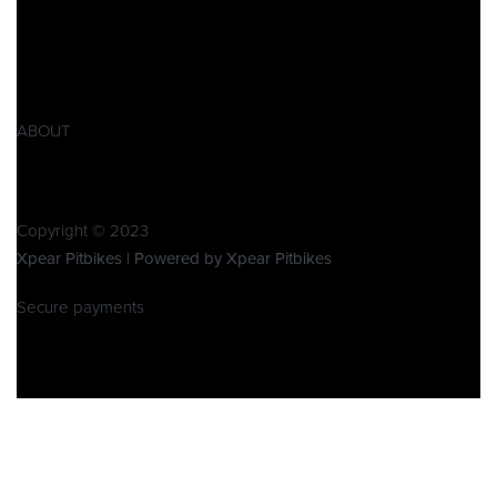
AGB
Widerrufsbelehrung
Retoure
Produktsicherheitsverordnung GPSR
ABOUT
Über Xpear
Kontakt
Copyright © 2023
Xpear Pitbikes | Powered by Xpear Pitbikes
Secure payments