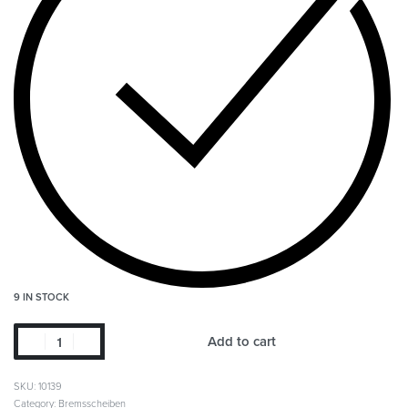
9 IN STOCK
Add to cart
SKU:
10139
Category:
Bremsscheiben