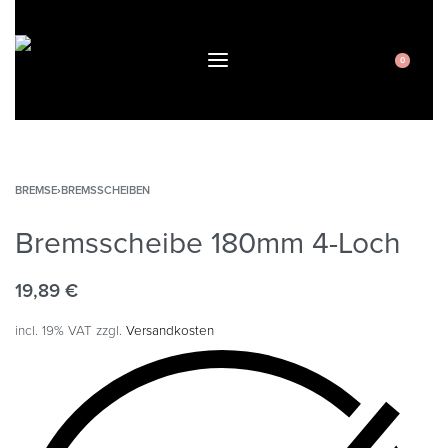
0
BREMSE
›
BREMSSCHEIBEN
Bremsscheibe 180mm 4-Loch
19,89
€
incl. 19% VAT
zzgl.
Versandkosten