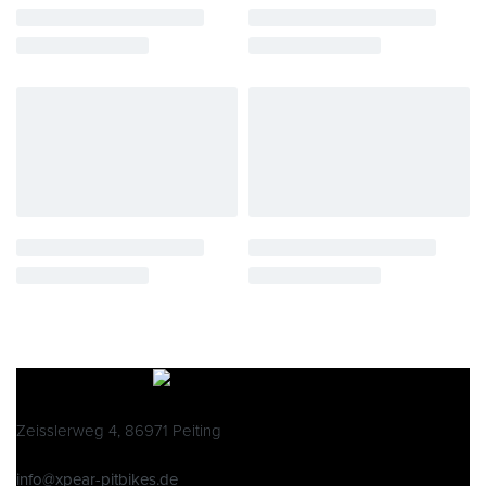
Zeisslerweg 4, 86971 Peiting
info@xpear-pitbikes.de