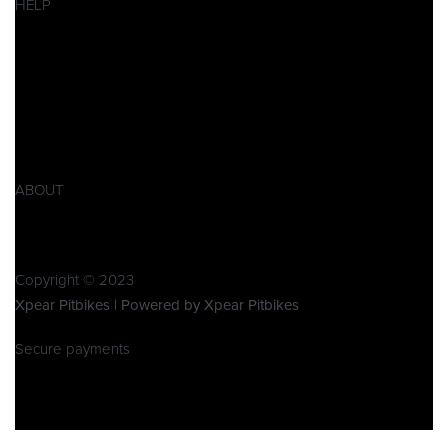
HELP
Datenschutzerklärung
Impressum
AGB
Widerrufsbelehrung
Retoure
Produktsicherheitsverordnung GPSR
ABOUT
Über Xpear
Kontakt
Copyright © 2023
Xpear Pitbikes | Powered by Xpear Pitbikes
Secure payments