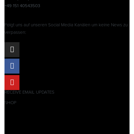
+49 151 40543503
Folgt uns auf unseren Social Media Kanälen um keine News zu
verpassen:
RECEIVE EMAIL UPDATES
SHOP
Pitbikes
Ersatzteile
SALES