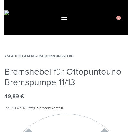
0
ANBAUTEILE
›
BREMS- UND KUPPLUNGSHEBEL
Bremshebel für Ottopuntouno
Bremspumpe 11/13
49,89
€
incl. 19% VAT
zzgl.
Versandkosten