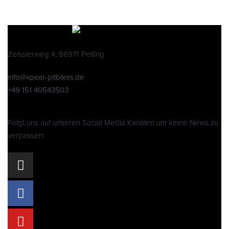
Zeisslerweg 4, 86971 Peiting
info@xpear-pitbikes.de
+49 151 40543503
Folgt uns auf unseren Social Media Kanälen um keine News zu
verpassen: