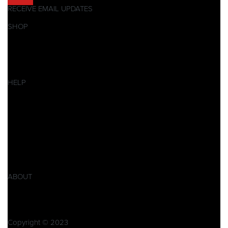
RECEIVE EMAIL UPDATES
SHOP
Pitbikes
Ersatzteile
SALES
HELP
Datenschutzerklärung
Impressum
AGB
Widerrufsbelehrung
Retoure
Produktsicherheitsverordnung GPSR
ABOUT
Über Xpear
Kontakt
Copyright © 2023