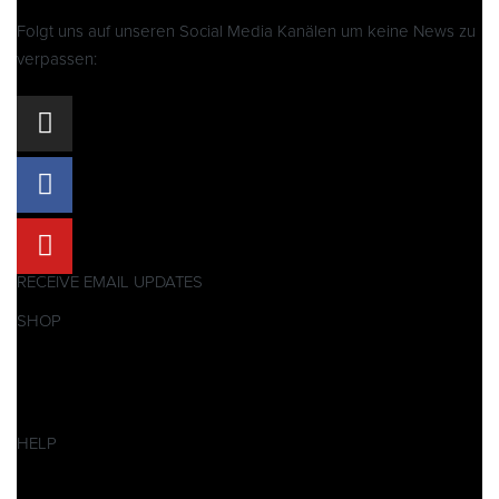
Folgt uns auf unseren Social Media Kanälen um keine News zu
verpassen:
RECEIVE EMAIL UPDATES
SHOP
Pitbikes
Ersatzteile
SALES
HELP
Datenschutzerklärung