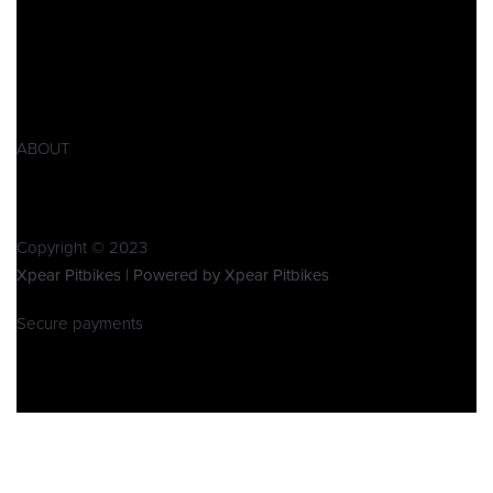
Impressum
AGB
Widerrufsbelehrung
Retoure
Produktsicherheitsverordnung GPSR
ABOUT
Über Xpear
Kontakt
Copyright © 2023
Xpear Pitbikes | Powered by Xpear Pitbikes
Secure payments