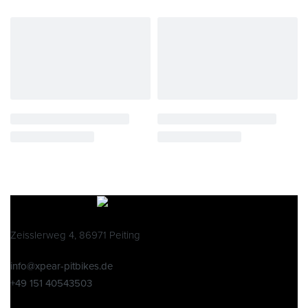
Zeisslerweg 4, 86971 Peiting
info@xpear-pitbikes.de
+49 151 40543503