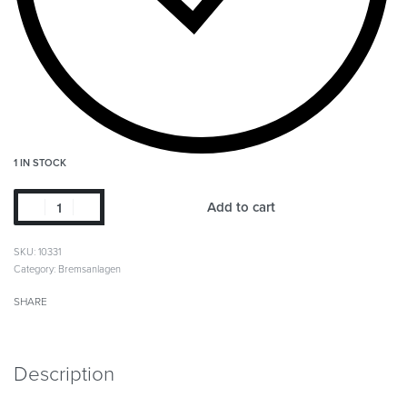
1 IN STOCK
Add to cart
SKU:
10331
Category:
Bremsanlagen
SHARE
Description