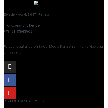
Zeisslerweg 4, 86971 Peiting
info@xpear-pitbikes.de
+49 151 40543503
Folgt uns auf unseren Social Media Kanälen um keine News zu
verpassen:
RECEIVE EMAIL UPDATES