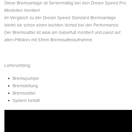
Diese Bremsanlage ist Serienmäßig bei den Dream Speed Pro
Modellen montiert.
Im Vergleich zu der Dream Speed Standard Bremsanlage
bietet sie schon einen leichten Vorteil bei der Performance.
Der Bremssattel ist axial am Gabelfuß montiert und passt auf
allen Pitbikes mit 51mm Bremssattelaufnahme.
Lieferumfang:
Bremspumpe
Bremsleitung
Bremssattel
System befüllt