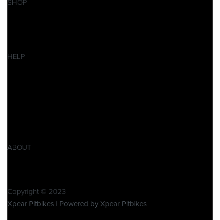
SHOP
Pitbikes
Ersatzteile
SALES
HELP
Datenschutzerklärung
Impressum
AGB
Widerrufsbelehrung
Retoure
Produktsicherheitsverordnung GPSR
ABOUT
Über Xpear
Kontakt
Copyright © 2023
Xpear Pitbikes | Powered by Xpear Pitbikes