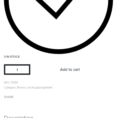
3 IN STOCK
Add to cart
SKU:
10130
Category:
Brems- und Kupplungshebel
SHARE
Description