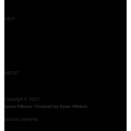
Ersatzteile
SALES
HELP
Datenschutzerklärung
Impressum
AGB
Widerrufsbelehrung
Retoure
Produktsicherheitsverordnung GPSR
ABOUT
Über Xpear
Kontakt
Copyright © 2023
Xpear Pitbikes | Powered by Xpear Pitbikes
Secure payments