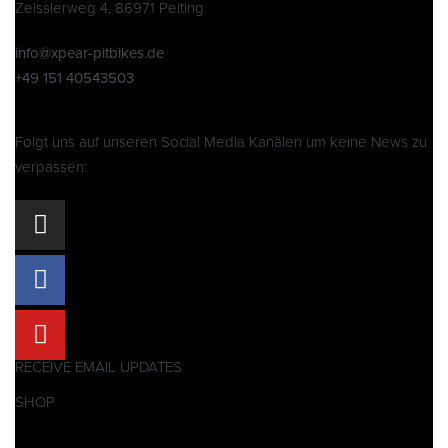
Zeisslerweg 4, 86971 Peiting
info@xpear-pitbikes.de
+49 151 40543503
Folgt uns auf unseren Social Media Kanälen um keine News zu
verpassen:
RECEIVE EMAIL UPDATES
SHOP
Pitbikes