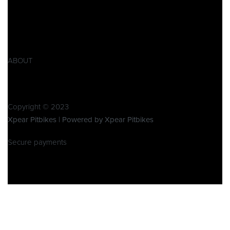
AGB
Widerrufsbelehrung
Retoure
Produktsicherheitsverordnung GPSR
ABOUT
Über Xpear
Kontakt
Copyright © 2023
Xpear Pitbikes | Powered by Xpear Pitbikes
Secure payments