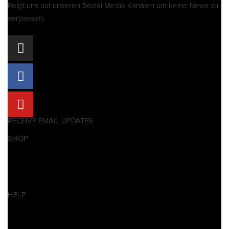
Folgt uns auf unseren Social Media Kanälen um keine News zu
verpassen:
RECEIVE EMAIL UPDATES
SHOP
Pitbikes
Ersatzteile
SALES
HELP
Datenschutzerklärung
Impressum