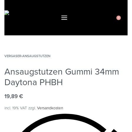
0
VERGASER
›
ANSAUGSTUTZEN
Ansaugstutzen Gummi 34mm
Daytona PHBH
19,89
€
incl. 19% VAT
zzgl.
Versandkosten