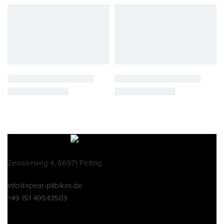
Zeisslerweg 4, 86971 Peiting
info@xpear-pitbikes.de
+49 151 40543503