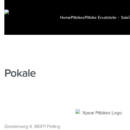
Home
Pitbikes
Pitbike Ersatzteile
Sale
Pokale
Zeisslerweg 4, 86971 Peiting