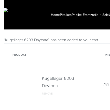
Home
Pitbikes
Pitbike Ersatzteile
Sale
“Kugellager 6203 Daytona” has been added to your cart.
PRODUKT
PRE
Kugellager 6203
7,8
Daytona
REMOVE