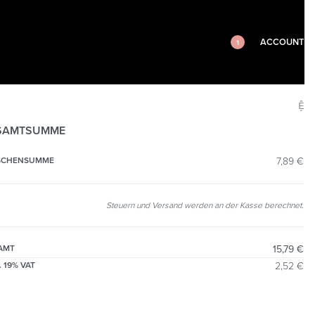
ACCOUNT
1
SAMTSUMME
SCHENSUMME
7,89
€
Steuern und Versand werden an der Kasse berechnet.
AMT
15,79
€
. 19% VAT
2,52
€