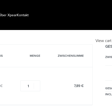
Über Xpear
Kontakt
View cart
GE
IS
MENGE
ZWISCHENSUMME
ZWI
9
€
7,89
€
GES
INCL