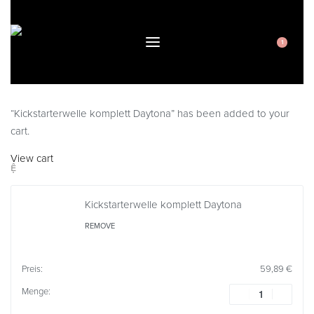
1
“Kickstarterwelle komplett Daytona” has been added to your
cart.
View cart
Kickstarterwelle komplett Daytona
REMOVE
59,89
€