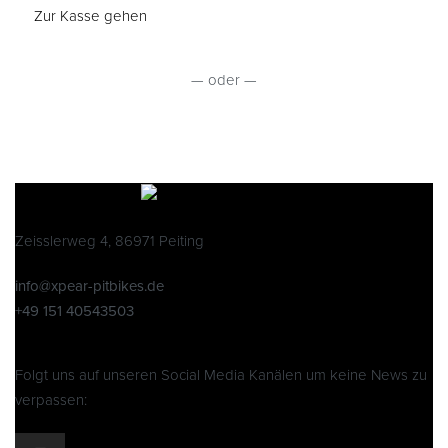
Zur Kasse gehen
— oder —
Zeisslerweg 4, 86971 Peiting
info@xpear-pitbikes.de
+49 151 40543503
Folgt uns auf unseren Social Media Kanälen um keine News zu
verpassen: