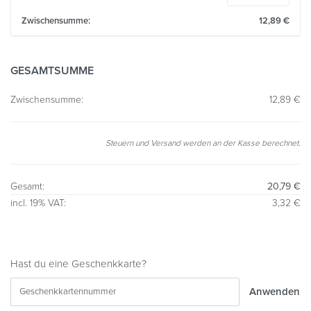
Dayt
12,89
€
quant
GESAMTSUMME
12,89
€
Steuern und Versand werden an der Kasse berechnet.
20,79
€
3,32
€
Hast du eine Geschenkkarte?