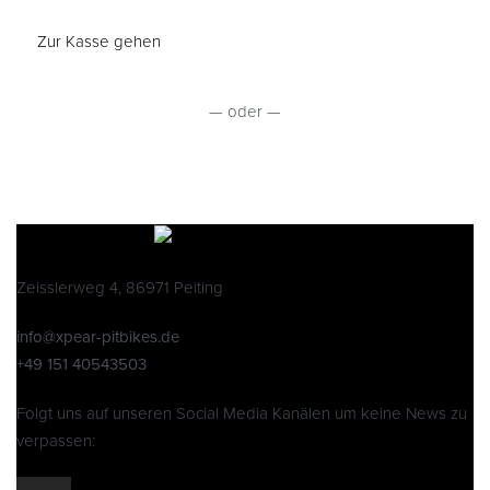
Zur Kasse gehen
— oder —
Zeisslerweg 4, 86971 Peiting
info@xpear-pitbikes.de
+49 151 40543503
Folgt uns auf unseren Social Media Kanälen um keine News zu
verpassen: