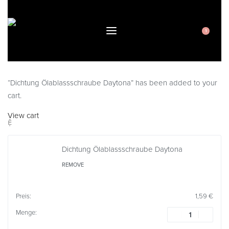
1
“Dichtung Ölablassschraube Daytona” has been added to your
cart.
View cart
Dichtung Ölablassschraube Daytona
REMOVE
1,59
€