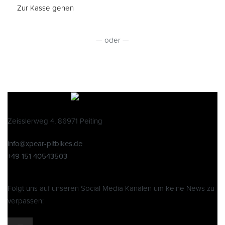
Zur Kasse gehen
— oder —
Zeisslerweg 4, 86971 Peiting
info@xpear-pitbikes.de
+49 151 40543503
Folgt uns auf unseren Social Media Kanälen um keine News zu
verpassen: