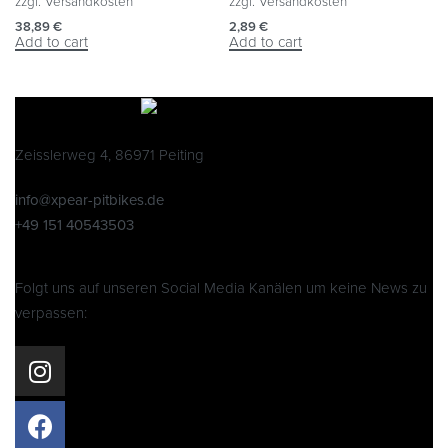
zzgl.
Versandkosten
zzgl.
Versandkosten
38,89
€
2,89
€
Add to cart
Add to cart
Zeisslerweg 4, 86971 Peiting
info@xpear-pitbikes.de
+49 151 40543503
Folgt uns auf unseren Social Media Kanälen um keine News zu
verpassen: