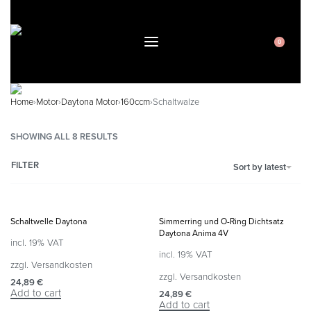
0
Home
›
Motor
›
Daytona Motor
›
160ccm
›
Schaltwalze
SHOWING ALL 8 RESULTS
FILTER
Sort by latest
Schaltwelle Daytona
Simmerring und O-Ring Dichtsatz
Daytona Anima 4V
incl. 19% VAT
incl. 19% VAT
zzgl.
Versandkosten
zzgl.
Versandkosten
24,89
€
Add to cart
24,89
€
Add to cart