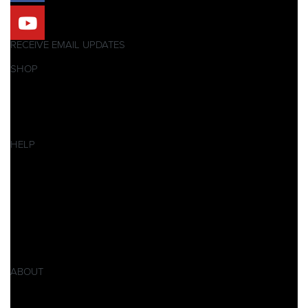
RECEIVE EMAIL UPDATES
SHOP
Pitbikes
Ersatzteile
SALES
HELP
Datenschutzerklärung
Impressum
AGB
Widerrufsbelehrung
Retoure
Produktsicherheitsverordnung GPSR
ABOUT
Über Xpear