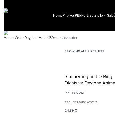
Home
Pitbikes
Pitbike Ersatzteile
Sale
Home
›
Motor
›
Daytona Motor
›
160ccm
›
Kickstarter
SHOWING ALL 2 RESULTS
Simmerring und O-Ring
Dichtsatz Daytona Anim
incl. 19% VAT
zzgl.
Versandkosten
24,89
€