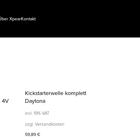
Über Xpear
Kontakt
Kickstarterwelle komplett
a 4V
Daytona
incl. 19% VAT
zzgl.
Versandkosten
59,89
€