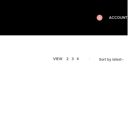
ACCOUNT
0
VIEW
2
3
4
Sort by latest